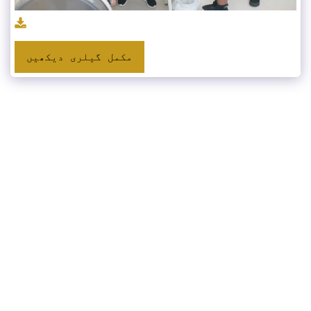
مکمل گیلری دیکھیں