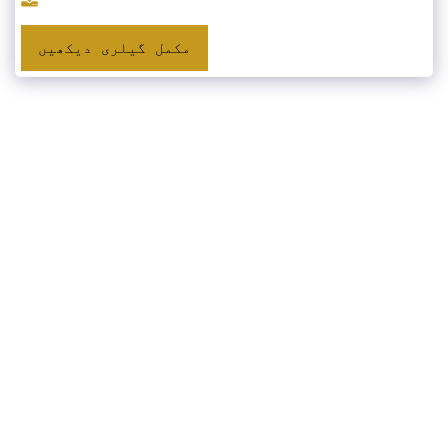
مکمل گیلری دیکھیں