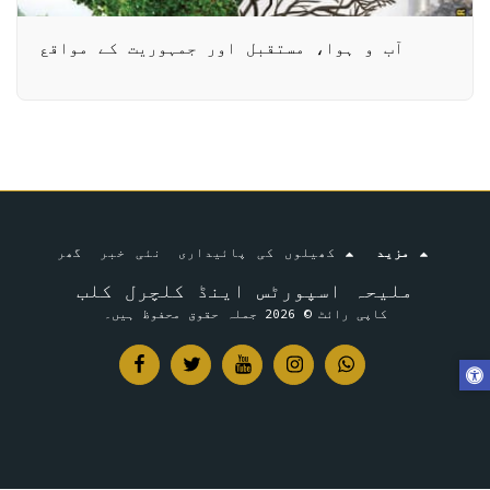
آب و ہوا، مستقبل اور جمہوریت کے مواقع
مزید
کھیلوں کی پائیداری
نئی خبر
گھر
ملیحہ اسپورٹس اینڈ کلچرل کلب
کاپی رائٹ © 2026 جملہ حقوق محفوظ ہیں۔