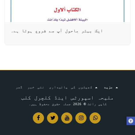
ایک بہتر ماحول آپ سے شروع ہوتا ہے۔
مزید
کھیلوں کی پائیداری
نئی خبر
گھر
ملیحہ اسپورٹس اینڈ کلچرل کلب
کاپی رائٹ © 2026 جملہ حقوق محفوظ ہیں۔