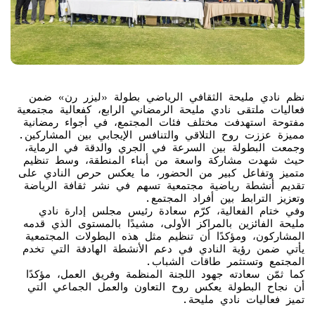
نظم نادي مليحة الثقافي الرياضي بطولة «ليزر رن» ضمن
فعاليات ملتقى نادي مليحة الرمضاني الرابع، كفعالية مجتمعية
مفتوحة استهدفت مختلف فئات المجتمع، في أجواء رمضانية
مميزة عززت روح التلاقي والتنافس الإيجابي بين المشاركين.
وجمعت البطولة بين السرعة في الجري والدقة في الرماية،
حيث شهدت مشاركة واسعة من أبناء المنطقة، وسط تنظيم
متميز وتفاعل كبير من الحضور، ما يعكس حرص النادي على
تقديم أنشطة رياضية مجتمعية تسهم في نشر ثقافة الرياضة
وتعزيز الترابط بين أفراد المجتمع.
وفي ختام الفعالية، كرّم سعادة رئيس مجلس إدارة نادي
مليحة الفائزين بالمراكز الأولى، مشيدًا بالمستوى الذي قدمه
المشاركون، ومؤكدًا أن تنظيم مثل هذه البطولات المجتمعية
يأتي ضمن رؤية النادي في دعم الأنشطة الهادفة التي تخدم
المجتمع وتستثمر طاقات الشباب.
كما ثمّن سعادته جهود اللجنة المنظمة وفريق العمل، مؤكدًا
أن نجاح البطولة يعكس روح التعاون والعمل الجماعي التي
تميز فعاليات نادي مليحة.