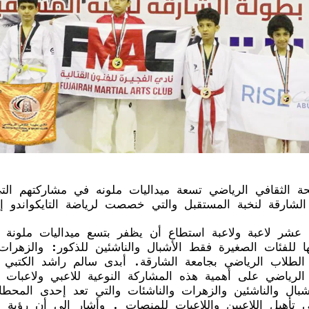
حة الثقافي الرياضي تسعة ميداليات ملونه في مشاركتهم التي
شارقة لنخبة المستقبل والتي خصصت لرياضة التايكواندو إ
عشر لاعبة ولاعبة استطاع أن يظفر بتسع ميداليات ملونة م
للفئات الصغيرة فقط الأشبال والناشئين للذكور: والزهرات 
الطلاب الرياضي بجامعة الشارقة. أبدى سالم راشد الكتبي أ
 الرياضي على أهمية هذه المشاركة النوعية للاعبي ولاعبات 
بال والناشئين والزهرات والناشئات والتي تعد إحدى المحطا
ي تأهيل اللاعبين واللاعبات للمنصات . وأشار إلى أن رؤية ا