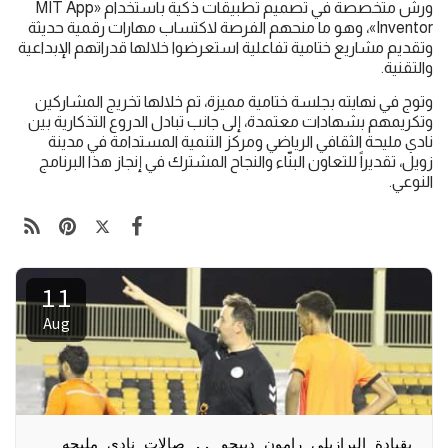
ورش متخصصة في تصميم تطبيقات ذكية باستخدام «MIT App
Inventor»، وهو ما منحهم الفرصة لاكتساب مهارات رقمية حديثة
وتقديم مشاريع ختامية تفاعلية استعرضوا خلالها قدراتهم الإبداعية
والتقنية.
وتوج في نهايته بجلسة ختامية مميزة، تم خلالها تخريج المشاركين
وتكريمهم بشهادات معتمدة، إلى جانب تبادل الدروع التذكارية بين
نادي مليحة الثقافي الرياضي ومركز التنمية المستدامة في مدينة
زويل، تقديراً للتعاون البنّاء والنجاح المشترك في إنجاز هذا البرنامج
النوعي.
11
Aug
بقيادة البرازيلي رامون دييجو .. صالات نادي مليحه